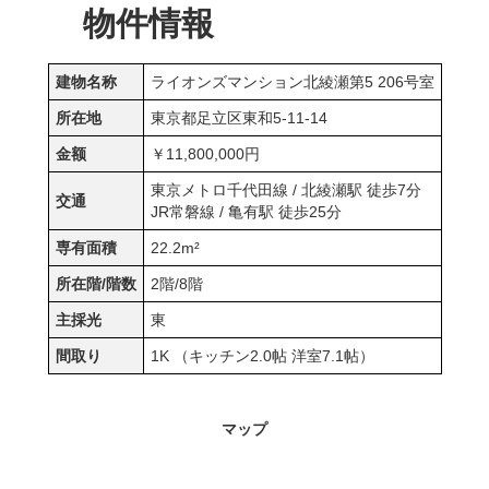
物件情報
建物名称
ライオンズマンション北綾瀬第5 206号室
所在地
東京都足立区東和5-11-14
金额
￥11,800,000円
東京メトロ千代田線 / 北綾瀬駅 徒歩7分
交通
JR常磐線 / 亀有駅 徒歩25分
専有面積
22.2m²
所在階/階数
2階/8階
主採光
東
間取り
1K （キッチン2.0帖 洋室7.1帖）
マップ